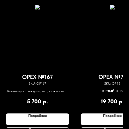
ОРЕХ №167
ОРЕХ №72
SKU:
ОР167
SKU:
OР72
Конвенкция + вакуум-пресс; влажность 5-
ЧЕРНЫЙ ОРЕХ
7%
5 700
р.
19 700
р.
Подробнее
Подробнее