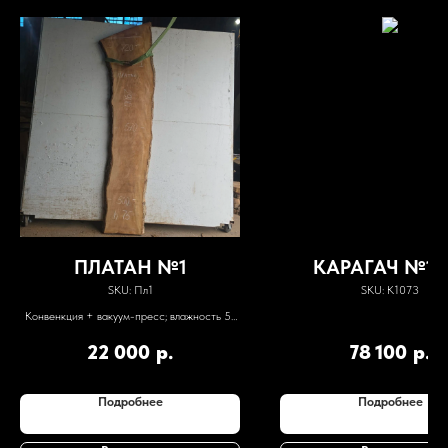
ПЛАТАН №1
КАРАГАЧ №10
SKU:
Пл1
SKU:
К1073
Конвенкция + вакуум-пресс; влажность 5-
7%
22 000
р.
78 100
р.
Подробнее
Подробнее