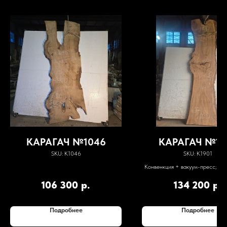
КАРАГАЧ №1046
КАРАГАЧ №19
SKU:
К1046
SKU:
К1901
Конвенкция + вакуум-пресс; вла
7%
106 300
р.
134 200
р.
Подробнее
Подробнее