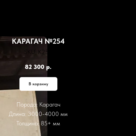
КАРАГАЧ №254
SKU:
К254
82 300
р.
В корзину
Порода: Карагач
Длина: 3000-4000 мм
Толщина: 85+ мм