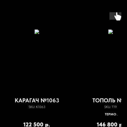
КАРАГАЧ №1063
ТОПОЛЬ №1
SKU:
К1063
SKU:
Т19
ТЕРМО
Конвенкция + вакуум-пресс; вла
122 500
р.
146 800
р.
7%