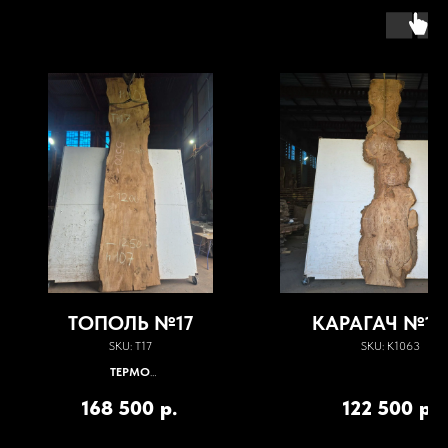
ТОПОЛЬ №17
КАРАГАЧ №10
SKU:
Т17
SKU:
К1063
ТЕРМО
Конвенкция + вакуум-пресс; влажность 5-
168 500
р.
122 500
р.
7%