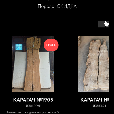
Порода: СКИДКА
БРОНЬ
КАРАГАЧ №1905
КАРАГАЧ №8
SKU:
К1905
SKU:
К894
Конвенкция + вакуум-пресс; влажность 5-