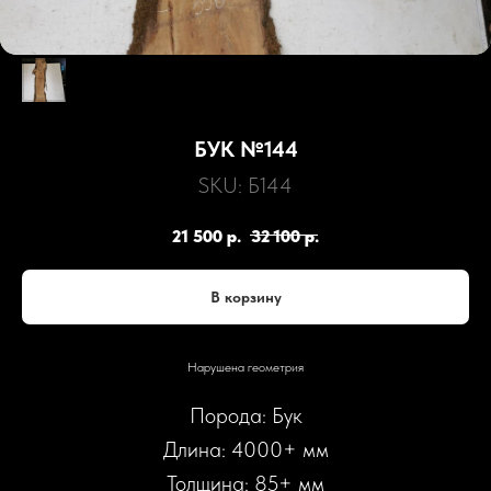
БУК №144
SKU:
Б144
21 500
р.
32 100
р.
В корзину
Нарушена геометрия
Порода: Бук
Длина: 4000+ мм
Толщина: 85+ мм