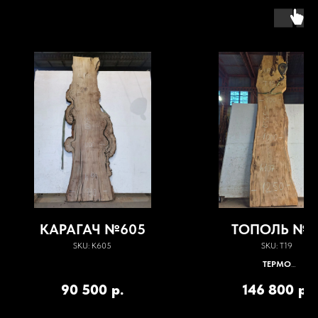
КАРАГАЧ №605
ТОПОЛЬ №1
SKU:
К605
SKU:
Т19
ТЕРМО
Конвенкция + вакуум-пресс; вла
90 500
р.
146 800
р.
7%