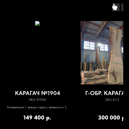
КАРАГАЧ №1904
Г-ОБР. КАРАГА
SKU:
К1904
SKU:
К.Г2
Конвенкция + вакуум-пресс; влажность 5-
7%
149 400
р.
300 000
р.