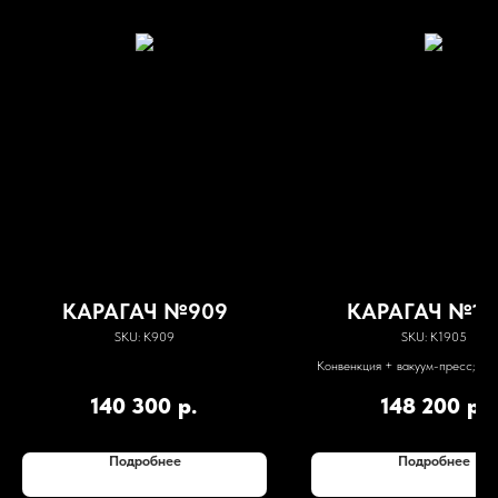
КАРАГАЧ №909
КАРАГАЧ №19
SKU:
К909
SKU:
К1905
Конвенкция + вакуум-пресс; вла
7%
140 300
р.
148 200
р.
Подробнее
Подробнее