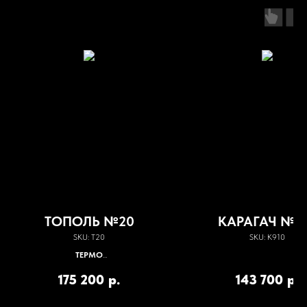
ТОПОЛЬ №20
КАРАГАЧ №9
SKU:
Т20
SKU:
К910
ТЕРМО
Конвенкция + вакуум-пресс; влажность 5-
175 200
р.
143 700
р.
7%